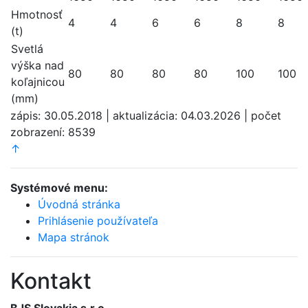
Hmotnosť
4
4
6
6
8
8
(t)
Svetlá
výška nad
80
80
80
80
100
100
koľajnicou
(mm)
zápis: 30.05.2018 | aktualizácia: 04.03.2026 | počet
zobrazení: 8539
↑
Systémové menu:
Úvodná stránka
Prihlásenie používateľa
Mapa stránok
Kontakt
BJS Slovakia s.r.o.