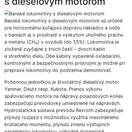
s dieselovým motorom
Banské lokomotívy s dieselovým motorom sú určené
pre horizontálnu koľajovú dopravu nákladov a osôb
v baniach aj v prostredí s výskytom uhoľného prachu
a metanu (CH
) v ovzduší (do 1,5%). Lokomotíva je
4
zložená zvyčajne z troch častí – dvoch kabín
a stredného dielu. Obe kabíny vybavené ovládacími,
kontrolnými a bezpečnostnými prístrojmi je možné pri
preprave lokomotívy do podzemia demontovať.
Pohonnou jednotkou je štvotaktný dieselový motor
Yanmar, Deutz resp. Kubota. Prenos výkonu
spaľovacieho motora na nápravy pojazdových kolies
zabezpečujú prevodovky umiestnené na nápravách.
Hydrostatická sústava prevodu Rexroth zabezpečuje
plynulý rozjazd s možnosťou využitia maximálneho
krútiaceho momentu, plynulú zmenu výstupnch
parametrov lokomotívy, výhodné dynamické