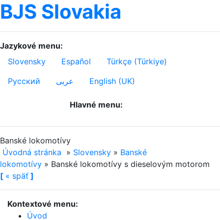
BJS Slovakia
Jazykové menu:
Slovensky
Español
Türkçe (Türkiye)
Русский
عربى
English (UK)
Hlavné menu:
Banské lokomotívy
Úvodná stránka
»
Slovensky
»
Banské
lokomotívy
»
Banské lokomotívy s dieselovým motorom
[
«
späť
]
Kontextové menu:
Úvod