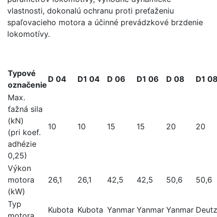
vlastnosti, dokonalú ochranu proti preťaženiu
spaľovacieho motora a účinné prevádzkové brzdenie
lokomotívy.
Typové
D 04
D1 04
D 06
D1 06
D 08
D1 0
označenie
Max.
ťažná sila
(kN)
10
10
15
15
20
20
(pri koef.
adhézie
0,25)
Výkon
motora
26,1
26,1
42,5
42,5
50,6
50,6
(kW)
Typ
Kubota
Kubota
Yanmar
Yanmar
Yanmar
Deut
motora